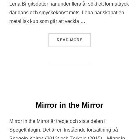
Lena Birgitsdotter har under flera år sökt ett formuttryck
där dans och smyckekonst möts. Lena har skapat en
metallisk kub som går att veckla …
“LUFTKUB/CONCRETE”
READ MORE
Mirror in the Mirror
Mirror in the Mirror är tredje och sista delen i
Spegeltrilogin. Det är en fristående fortsättning på
Spegeln-Kairos (2013) och Zerkalo (2015). Mirror in