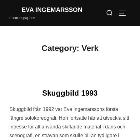
Skip
EVA INGEMARSSON
Search
to
TOGGLE
choreographer
for:
content
Category:
Verk
Skuggbild 1993
Skuggbild från 1992 var Eva Ingemarssons första
längre solokoreografi. Hon fortsatte här att utveckla sitt
intresse för att använda skiftande material i dans och
scenografi, en strävan som skulle bli än tydligare i