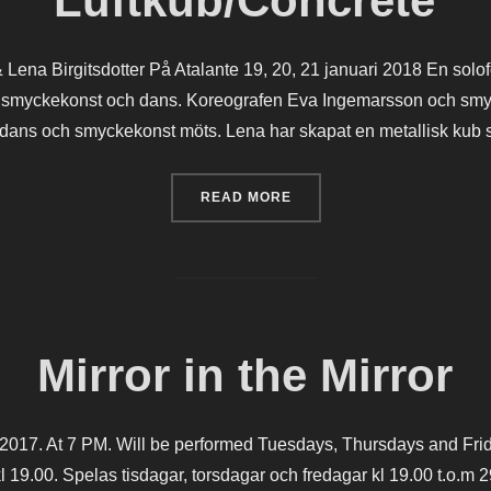
Luftkub/Concrete
Lena Birgitsdotter På Atalante 19, 20, 21 januari 2018 En sol
er, smyckekonst och dans. Koreografen Eva Ingemarsson och smy
där dans och smyckekonst möts. Lena har skapat en metallisk kub
“LUFTKUB/CONCRETE”
READ MORE
Mirror in the Mirror
 2017. At 7 PM. Will be performed Tuesdays, Thursdays and Fri
19.00. Spelas tisdagar, torsdagar och fredagar kl 19.00 t.o.m 29