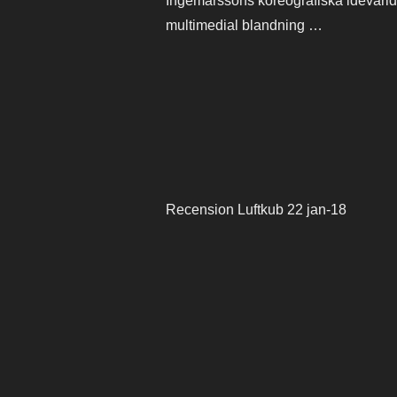
Ingemarssons koreografiska idévärld.
multimedial blandning …
Recension Luftkub 22 jan-18