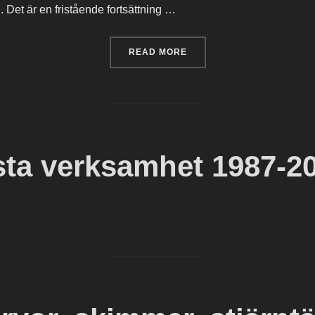
n. Det är en fristående fortsättning …
“MIRROR IN THE MIRROR”
READ MORE
sta verksamhet 1987-2