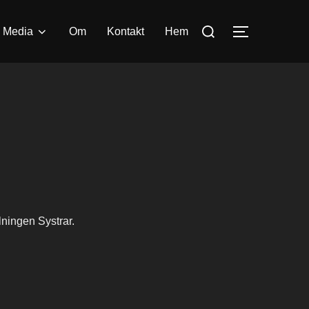
Search
Media
Om
Kontakt
Hem
TOGGLE S
for:
lningen Systrar.