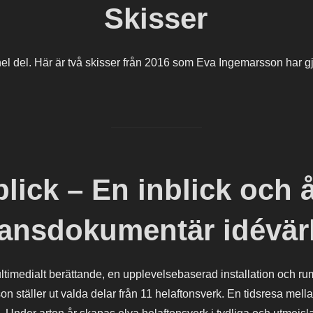
Skisser
l del. Här är två skisser från 2016 som Eva Ingemarsson har gjor
blick – En inblick och å
ansdokumentär idévär
multimedialt berättande, en upplevelsebaserad installation och rum
 ställer ut valda delar från 11 helaftonsverk. En tidsresa mell