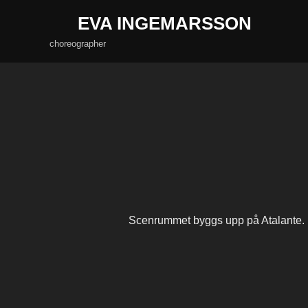
Skip
EVA INGEMARSSON
to
choreographer
content
Scenrummet byggs upp på Atalante. En 