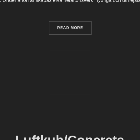
 Under arton år skapas elva helaftonsverk i tydliga och utmejs
“INBLICK/ÅTERBLICK – E
READ MORE