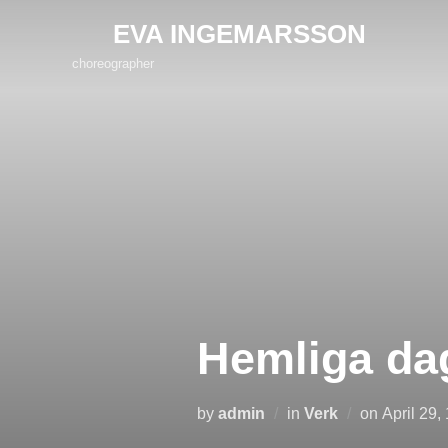
Skip
EVA INGEMARSSON
to
choreographer
content
Hemliga dag
Posted
by
admin
in
Verk
on
April 29,
on