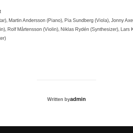
t
r), Martin Andersson (Piano), Pia Sundberg (Viola), Jonny Axe
in), Rolf Mårtensson (Violin), Niklas Rydén (Synthesizer), Lars 
er)
POST AUTHOR
admin
Written by