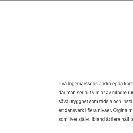
Eva Ingemarssons andra egna koreog
där man ser allt vimlar av mindre r
såväl trygghet som rädsla och inst
ett dansverk i flera nivåer. Orginal
som livet självt, ibland åt flera hå