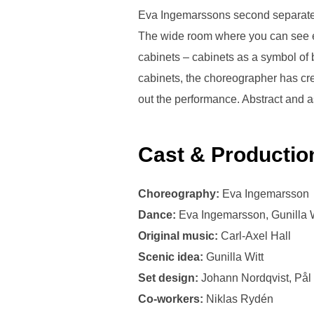
Eva Ingemarssons second separate 
The wide room where you can see ev
cabinets – cabinets as a symbol of b
cabinets, the choreographer has cre
out the performance. Abstract and as
Cast & Productio
Choreography:
Eva Ingemarsson
Dance:
Eva Ingemarsson, Gunilla W
Original music:
Carl-Axel Hall
Scenic idea:
Gunilla Witt
Set design:
Johann Nordqvist, På
Co-workers:
Niklas Rydén