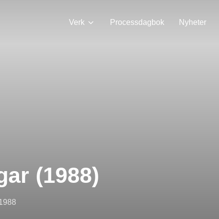
Verk
Processdagbok
Nyheter
ar (1988)
 1988