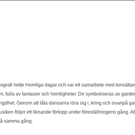
rafi hette Hemliga dagar och var ett samarbete med tonsättare
um, fulla av fantasier och hemligheter. De symboliseras av gard
ängdhet. Genom att låta dansarna röra sig i, kring och ovanpå g
musiken följer ett liknande förlopp under föreställningens gång. A
ll på samma gång.