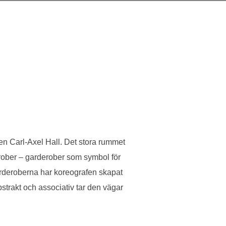
n Carl-Axel Hall. Det stora rummet
erober – garderober som symbol för
arderoberna har koreografen skapat
bstrakt och associativ tar den vägar