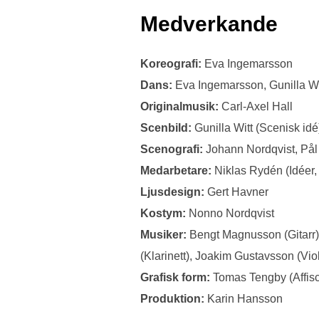
Medverkande
Koreografi:
Eva Ingemarsson
Dans:
Eva Ingemarsson, Gunilla Wi
Originalmusik:
Carl-Axel Hall
Scenbild:
Gunilla Witt (Scenisk idé
Scenografi:
Johann Nordqvist, På
Medarbetare:
Niklas Rydén (Idéer, 
Ljusdesign:
Gert Havner
Kostym:
Nonno Nordqvist
Musiker:
Bengt Magnusson (Gitarr),
(Klarinett), Joakim Gustavsson (Viol
Grafisk form:
Tomas Tengby (Affis
Produktion:
Karin Hansson