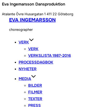
Eva Ingemarsson Dansproduktion
Atalante Övre Husargatan 1 411 22 Göteborg
EVA INGEMARSSON
Skip
to
choreographer
content
VERK
VERK
VERKSLISTA 1987-2016
PROCESSDAGBOK
NYHETER
MEDIA
BILDER
FILMER
TEXTER
PRESS