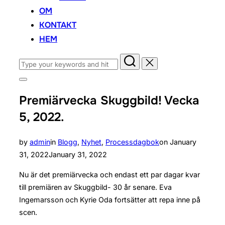
OM
KONTAKT
HEM
Search
for:
Toggle
sidebar
Premiärvecka Skuggbild! Vecka
&
navigation
5, 2022.
Posted
by
admin
in
Blogg
,
Nyhet
,
Processdagbok
on
January
on
31, 2022
January 31, 2022
Nu är det premiärvecka och endast ett par dagar kvar
till premiären av Skuggbild- 30 år senare. Eva
Ingemarsson och Kyrie Oda fortsätter att repa inne på
scen.