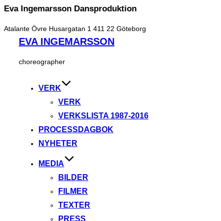
Eva Ingemarsson Dansproduktion
Atalante Övre Husargatan 1 411 22 Göteborg
EVA INGEMARSSON
Skip
to
choreographer
content
VERK
VERK
VERKSLISTA 1987-2016
PROCESSDAGBOK
NYHETER
MEDIA
BILDER
FILMER
TEXTER
PRESS