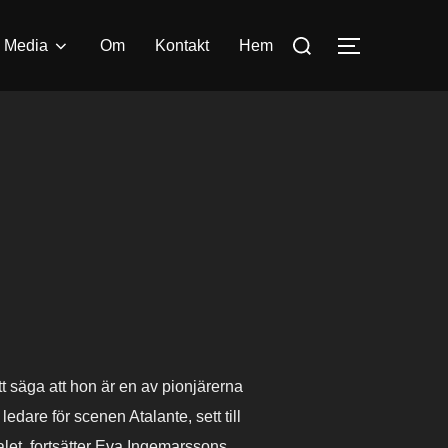
Search
Media
Om
Kontakt
Hem
TOGGLE S
for:
 säga att hon är en av pionjärerna
are för scenen Atalante, sett till
alet, fortsätter Eva Ingemarssons