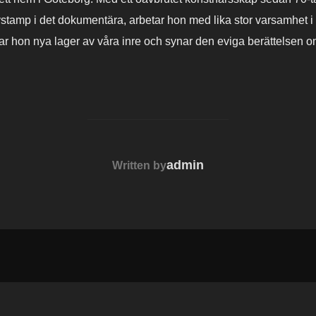
vstamp i det dokumentära, arbetar hon med lika stor varsamhet 
lar hon nya lager av våra inre och synar den eviga berättelsen o
POST AUTHOR
admin
Written by