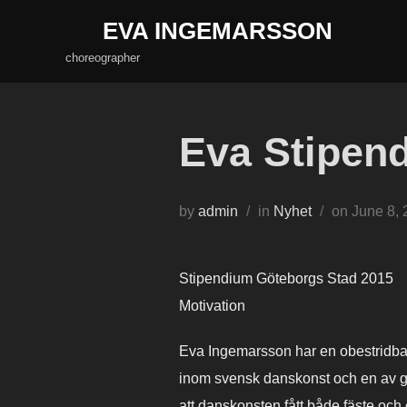
Skip
EVA INGEMARSSON
to
choreographer
content
Eva Stipen
Posted
by
admin
in
Nyhet
on
June 8,
on
Stipendium Göteborgs Stad 2015
Motivation
Eva Ingemarsson har en obestridbar
inom svensk danskonst och en av gru
att danskonsten fått både fäste och